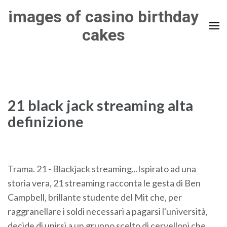
Skip
images of casino birthday
to
cakes
content
(Press
Enter)
21 black jack streaming alta
definizione
Trama. 21 - Blackjack streaming...Ispirato ad una
storia vera, 21 streaming racconta le gesta di Ben
Campbell, brillante studente del Mit che, per
raggranellare i soldi necessari a pagarsi l'università,
decide di unirsi a un gruppo scelto di cervelloni che