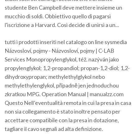
studente Ben Campbell deve mettere insieme un
mucchio di soldi. Obbiettivo quello di pagarsi
l'iscrizione a Harvard. Cosi decide di unirsi a un...
tutti i prodotti inseriti nel catalogo on line sysmedia
Názvosloví, pojmy - Názvosloví, pojmy | C-LAB
Services
Monopropylenglykol, též. nazýván jako
propylenglykol; 1,2-propandiol; propan-1,2-diol; 1,2-
dihydroxypropan; methylethylglykol nebo
methylethylenglykol, případně jen jednoduchou
zkratkou MPG.
Operation Manual | manualzz.com
Questo Nell’eventualità remota in cui la presa in casa
non sia collegamento è stato inoltre pensato per
accettare compatibile con la presa in dotazione,
tagliare il cavo segnali ad alta definizione.