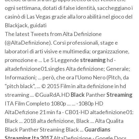
ogni settimana, dotati di false identità, saccheggiano i
casinò di Las Vegas grazie alla loro abilità nel gioco del
Blackjack, guidati
The latest Tweets from Alta Definizione
(@AltaDefinizione). Corsi professionali, stage e
laboratori di arti visive e multimedia; organizzazione,
promozione e ... Le 5 Leggende
streaming
hd -
altadefinizione01.singles Alta definizione; Generale;
Informazioni; ... però, che ora l'Uomo Nero (Pitch, da
"pitch black", ... © 2015 Film in alta definizione in hd
streaming ... ©GuaRdA.HD
Black
Panther
Streaming
ITA Film Completo 1080p ... ... -1080p HD
AltaDefizione 21 min fa - CB01-HD altadefinizione01:
Black ... 2018 alta definizione, Black ... Alta Qualita
Black Panther Streaming Black ...
Guardians
Streaming Ita 2017
AltaDefinizione - Google Docs