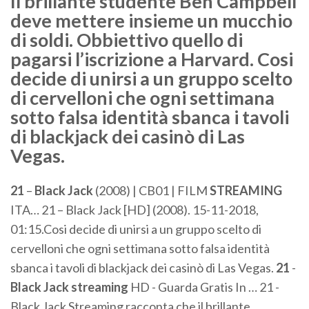
Il brillante studente Ben Campbell
deve mettere insieme un mucchio
di soldi. Obbiettivo quello di
pagarsi l’iscrizione a Harvard. Cosi
decide di unirsi a un gruppo scelto
di cervelloni che ogni settimana
sotto falsa identità sbanca i tavoli
di blackjack dei casinò di Las
Vegas.
21
–
Black
Jack
(2008) | CB01 | FILM
STREAMING
ITA… 21 – Black Jack [HD] (2008). 15-11-2018,
01:15.Cosi decide di unirsi a un gruppo scelto di
cervelloni che ogni settimana sotto falsa identità
sbanca i tavoli di blackjack dei casinò di Las Vegas.
21
-
Black
Jack
streaming
HD - Guarda Gratis In … 21 -
Black Jack Streaming racconta che il brillante